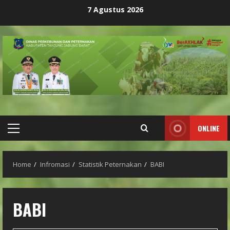
Skip
7 Agustus 2026
to
content
ONLINE
Primary
Menu
Home
Infromasi
Statistik Peternakan
BABI
BABI