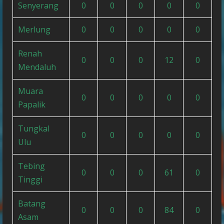
Senyerang
0
0
0
0
0
Merlung
0
0
0
0
0
Renah
0
0
0
12
0
Mendaluh
Muara
0
0
0
0
0
Papalik
Tungkal
0
0
0
0
0
Ulu
Tebing
0
0
0
61
0
Tinggi
Batang
0
0
0
84
0
Asam